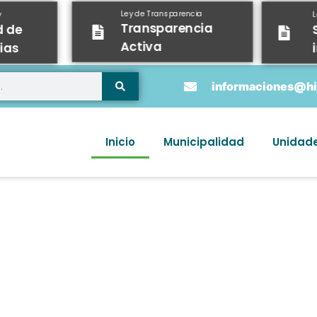
Ley de Transparencia
y
Transparencia
d de
Activa
ias
informaciones@hij
Inicio
Municipalidad
Unidad