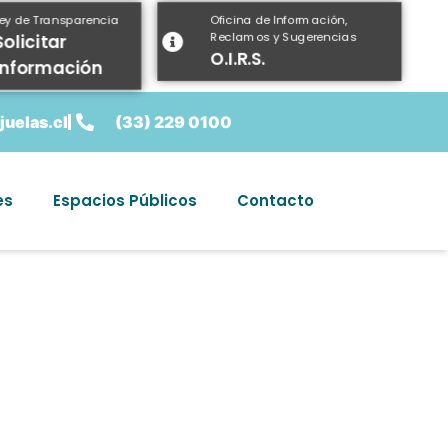
Oficina de Información,
Ley de Transparencia
Reclamos y Sugerencias
Solicitar
O.I.R.S.
información
uelas.cl
(33) 229 0100
es
Espacios Públicos
Contacto