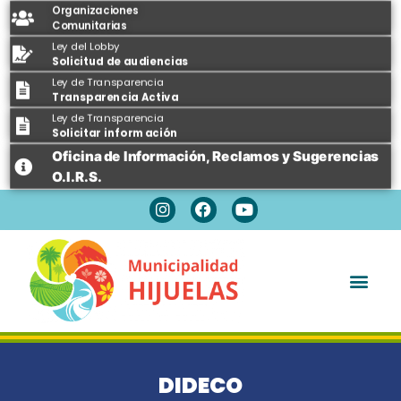
Organizaciones
Comunitarias
Ley del Lobby
Solicitud de audiencias
Ley de Transparencia
Transparencia Activa
Ley de Transparencia
Solicitar información
Oficina de Información, Reclamos y Sugerencias
O.I.R.S.
Espacios Públicos
DIDECO