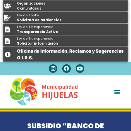
Organizaciones
Comunitarias
Ley del Lobby
Solicitud de audiencias
Ley de Transparencia
Transparencia Activa
Ley de Transparencia
Solicitar información
Oficina de Información, Reclamos y Sugerencias
O.I.R.S.
Espacios Públicos
SUBSIDIO “BANCO DE