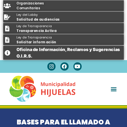
Organizaciones
Comunitarias
Ley del Lobby
Solicitud de audiencias
Ley de Transparencia
Transparencia Activa
Ley de Transparencia
Solicitar información
Oficina de Información, Reclamos y Sugerencias
O.I.R.S.
Espacios Públicos
BASES PARA EL LLAMADO A