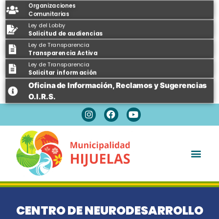
Organizaciones
Comunitarias
Ley del Lobby
Solicitud de audiencias
Ley de Transparencia
Transparencia Activa
Ley de Transparencia
Solicitar información
Oficina de Información, Reclamos y Sugerencias
O.I.R.S.
Espacios Públicos
CENTRO DE NEURODESARROLLO