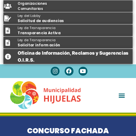
Organizaciones
Comunitarias
Ley del Lobby
Solicitud de audiencias
Ley de Transparencia
Transparencia Activa
Ley de Transparencia
Solicitar información
Oficina de Información, Reclamos y Sugerencias
O.I.R.S.
Espacios Públicos
CONCURSO FACHADA