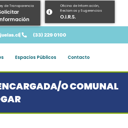
Oficina de Información,
Ley de Transparencia
Reclamos y Sugerencias
Solicitar
O.I.R.S.
información
uelas.cl
(33) 229 0100
es
Espacios Públicos
Contacto
E ENCARGADA/O COMUNAL
OGAR