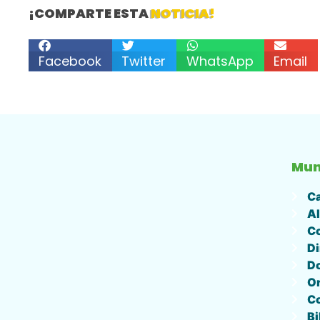
¡COMPARTE ESTA
NOTICIA!
Facebook
Twitter
WhatsApp
Email
Mun
Ca
Al
Co
Di
D
O
C
Bi