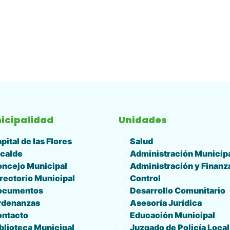
icipalidad
Unidades
pital de las Flores
Salud
calde
Administración Municip
ncejo Municipal
Administración y Finanz
rectorio Municipal
Control
ocumentos
Desarrollo Comunitario
rdenanzas
Asesoría Jurídica
ontacto
Educación Municipal
blioteca Municipal
Juzgado de Policía Local