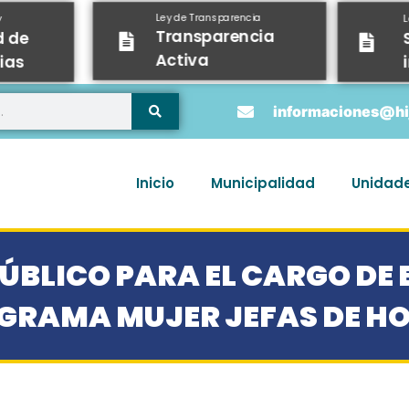
Ley de Transparencia
y
Transparencia
d de
Activa
ias
informaciones@hij
Inicio
Municipalidad
Unidad
ÚBLICO PARA EL CARGO D
GRAMA MUJER JEFAS DE H