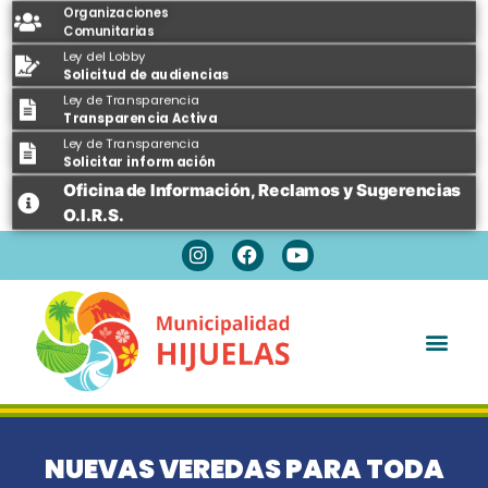
Organizaciones
Comunitarias
Ley del Lobby
Solicitud de audiencias
Ley de Transparencia
Transparencia Activa
Ley de Transparencia
Solicitar información
Oficina de Información, Reclamos y Sugerencias
O.I.R.S.
Espacios Públicos
NUEVAS VEREDAS PARA TODA