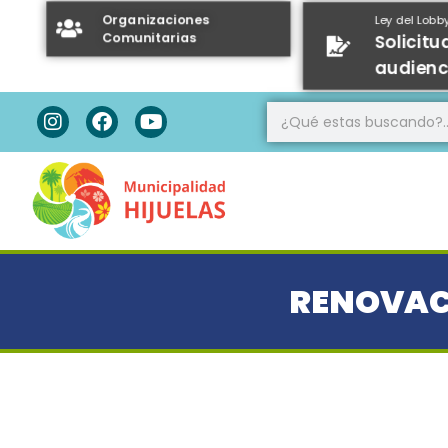
Organizaciones
Ley del Lobb
Comunitarias
Solicitu
audienc
RENOVACI