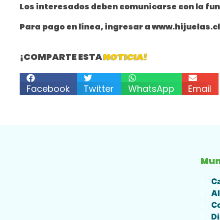
Los interesados deben comunicarse con la fun
Para pago en línea, ingresar a www.hijuelas.cl
¡COMPARTE ESTA
NOTICIA!
Facebook
Twitter
WhatsApp
Email
Mun
Ca
Al
Co
Di