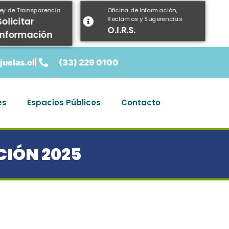
Oficina de Información,
Ley de Transparencia
Reclamos y Sugerencias
Solicitar
O.I.R.S.
información
uelas.cl
(33) 229 0100
es
Espacios Públicos
Contacto
CIÓN 2025