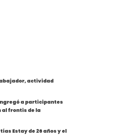
Trabajador, actividad
congregó a participantes
l frontis de la
ías Estay de 26 años y el