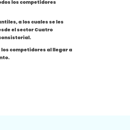
todos los competidores
iles, a los cuales se les
esde el sector Cuatro
consistorial.
 los competidores al llegar a
nto.