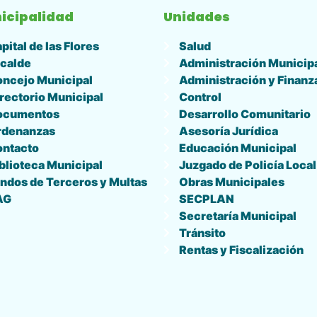
icipalidad
Unidades
pital de las Flores
Salud
calde
Administración Municip
ncejo Municipal
Administración y Finanz
rectorio Municipal
Control
ocumentos
Desarrollo Comunitario
rdenanzas
Asesoría Jurídica
ontacto
Educación Municipal
blioteca Municipal
Juzgado de Policía Local
ndos de Terceros y Multas
Obras Municipales
AG
SECPLAN
Secretaría Municipal
Tránsito
Rentas y Fiscalización