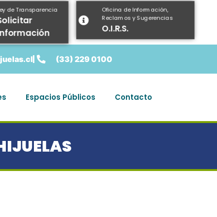
Oficina de Información,
Ley de Transparencia
Reclamos y Sugerencias
Solicitar
O.I.R.S.
información
uelas.cl
(33) 229 0100
es
Espacios Públicos
Contacto
HIJUELAS