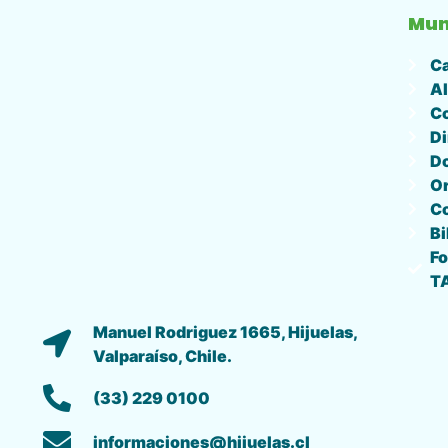
Mun
Ca
Al
Co
Di
D
O
C
Bi
Fo
T
Manuel Rodriguez 1665, Hijuelas,
Valparaíso, Chile.
(33) 229 0100
informaciones@hijuelas.cl