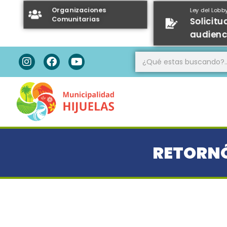
Organizaciones
Ley del Lobb
Comunitarias
Solicitu
audienc
RETORNÓ